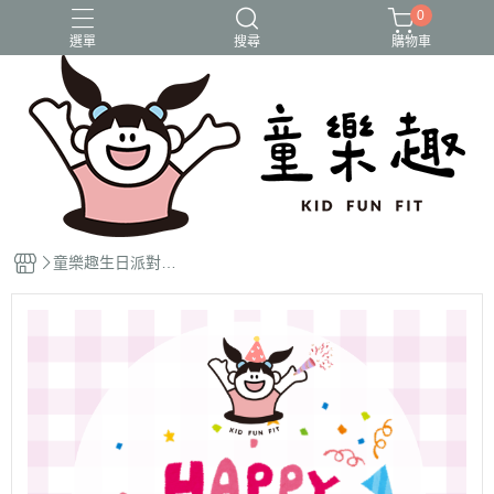
0
選單
搜尋
購物車
Overseas Returnees
兒童營隊
台北營隊
海外歸國營
海外親子團
童樂趣生日派對包
場方案